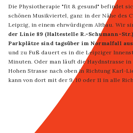
Die Physiotherapie "fit & gesund" befindet si
schönen Musikviertel, ganz in der Nähe des C
Leipzig, in einem ehrwürdigem Altbau. Wir s
der Linie 89 (Haltestelle R.-Schumann-Str.
Parkplätze sind tagsüber im Normalfall a
und zu Fuß dauert es in die Leipziger Innenst
Minuten. Oder man läuft die Haydnstrasse in
Hohen Strasse nach oben in Richtung Karl-L
kann von dort mit der 9, 10 oder 11 in alle Ri