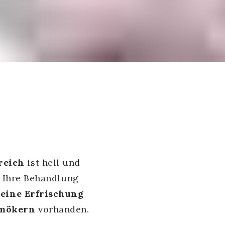
reich
ist hell und
uf Ihre Behandlung
leine Erfrischung
hmökern
vorhanden.